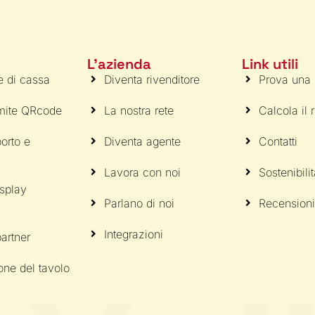
L'azienda
Link utili
e di cassa
Diventa rivenditore
Prova una
amite QRcode
La nostra rete
Calcola il 
orto e
Diventa agente
Contatti
Lavora con noi
Sostenibili
isplay
Parlano di noi
Recensioni
Integrazioni
artner
one del tavolo