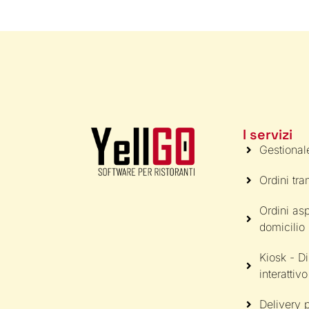
I servizi
Gestional
Ordini tr
Ordini asp
domicilio
Kiosk - D
interattivo
Delivery p