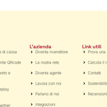
L'azienda
Link utili
e di cassa
Diventa rivenditore
Prova una
amite QRcode
La nostra rete
Calcola il 
orto e
Diventa agente
Contatti
Lavora con noi
Sostenibili
isplay
Parlano di noi
Recensioni
Integrazioni
artner