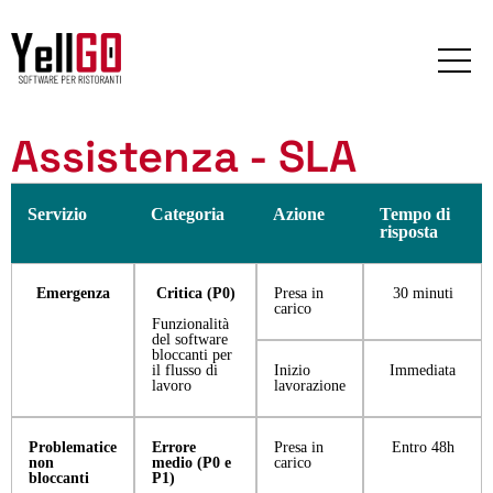
Assistenza - SLA
Servizio
Categoria
Azione
Tempo di
risposta
Emergenza
Critica (P0)
Presa in
30 minuti
carico
Funzionalità
del software
bloccanti per
il flusso di
Inizio
Immediata
lavoro
lavorazione
Problematice
Errore
Presa in
Entro 48h
non
medio (P0 e
carico
bloccanti
P1)